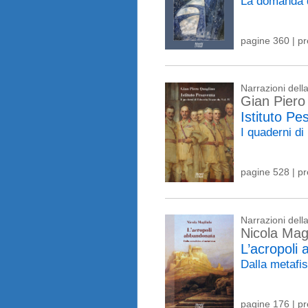
La domanda d
pagine 360 | p
Narrazioni del
Gian Piero
Istituto Pe
I quaderni d
pagine 528 | p
Narrazioni del
Nicola Magl
L’acropoli
Dalla metafi
pagine 176 | p