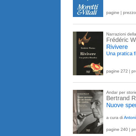
pagine | prezzo
Narrazioni del
Frédéric 
Rivivere
Una pratica f
pagine 272 | p
Andar per stori
Bertrand R
Nuove spe
a cura di
Anton
pagine 240 | p