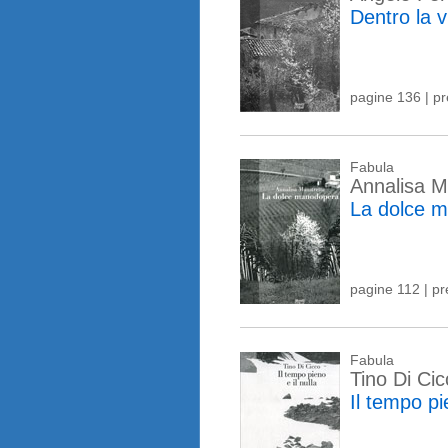
Dentro la v
pagine 136 | p
Fabula
Annalisa M
La dolce 
pagine 112 | p
Fabula
Tino Di Ci
Il tempo pie