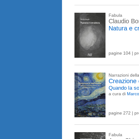
Fabula
Claudio Bo
Natura e c
pagine 104 | p
Narrazioni del
Creazione 
Quando la so
a cura di
Marco
pagine 272 | p
Fabula