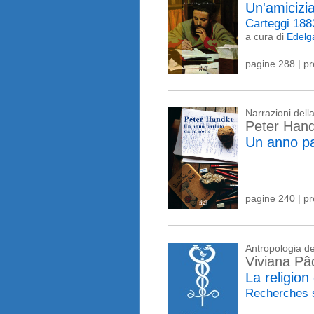
Un'amicizia
Carteggi 188
a cura di
Edelg
pagine 288 | p
Narrazioni del
Peter Han
Un anno par
pagine 240 | p
Antropologia del
Viviana Pâ
La religion
Recherches 