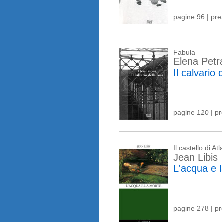
pagine 96 | pr
Fabula
Elena Petr
Il calvario 
pagine 120 | p
Il castello di At
Jean Libis
L'acqua e 
pagine 278 | p