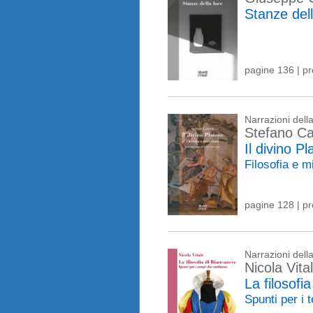
Stanze dell
pagine 136 | p
Narrazioni del
Stefano C
Il divino P
Filosofia e 
pagine 128 | p
Narrazioni del
Nicola Vita
La filosofi
Spunti per i