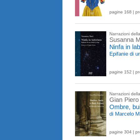
pagine 168 | p
Narrazioni del
Susanna M
Ninfa in lab
Epifanie di u
pagine 152 | p
Narrazioni del
Gian Piero
Ombre, bui
di Marcelo M
pagine 304 | p