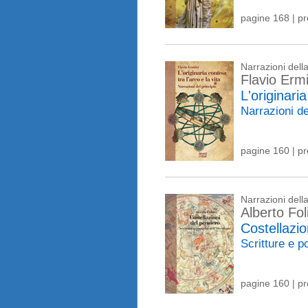
pagine 168 | p
Narrazioni del
Flavio Ermi
L'originaria
Narrazioni de
pagine 160 | p
Narrazioni del
Alberto Fol
Costellazio
Scritture e p
pagine 160 | p