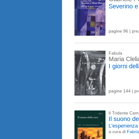
Severino e
pagine 96 | pr
Fabula
Maria Clel
I giorni del
pagine 144 | p
Il Tridente Ca
Il suono de
L'esperienza 
a cura di
Fabri