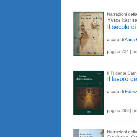
Narrazioni del
Yves Bonn
Il secolo d
a cura di
Anna 
pagine 224 | p
Il Tridente Ca
Il lavoro d
a cura di
Fabri
pagine 296 | p
Narrazioni del