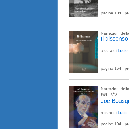
pagine 104 | p
Narrazioni del
Il dissenso
a cura di
Lucio
pagine 164 | p
Narrazioni del
aa. Vv.
Joë Bousqu
a cura di
Lucio 
pagine 104 | p