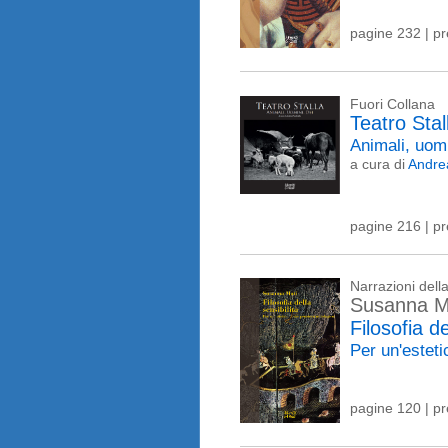
pagine 232 | p
Fuori Collana
Teatro Stal
Animali, uom
a cura di
Andre
pagine 216 | p
Narrazioni del
Susanna M
Filosofia de
Per un'estet
pagine 120 | p