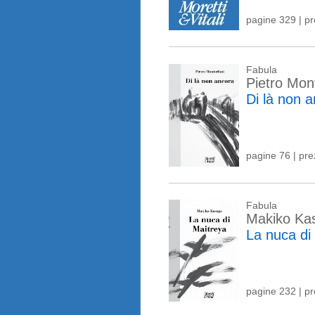
pagine 329 | p
Fabula
Pietro Mon
Di là non 
pagine 76 | pr
Fabula
Makiko Ka
La nuca di
pagine 232 | p