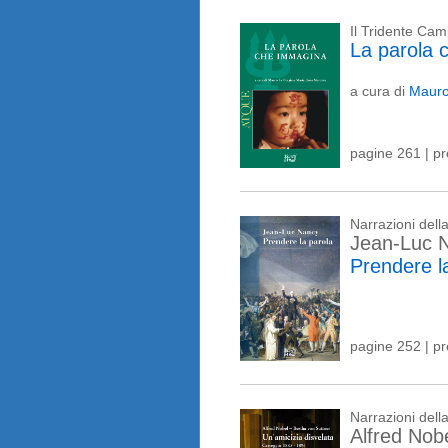
Il Tridente Ca
La parola 
a cura di
Mauro
pagine 261 | p
Narrazioni del
Jean-Luc 
Prendere l
pagine 252 | p
Narrazioni del
Alfred Nob