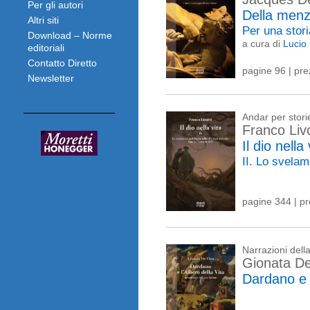
Per gli autori
Della men
Altri siti
Per una stor
Download – Norme
a cura di
Lucio 
editoriali
Contatto Diretto
pagine 96 | pr
Newsletter
Andar per stori
Franco Liv
Il dio nella 
II. Lo svelam
pagine 344 | p
Narrazioni del
Gionata De
Dardano e l