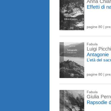
Anna Chiar
Effetti di n
pagine 80 | pr
Fabula
Luigi Picch
Antagonie
L’età del sa
pagine 80 | pr
Fabula
Giulia Perr
Rapsodie d