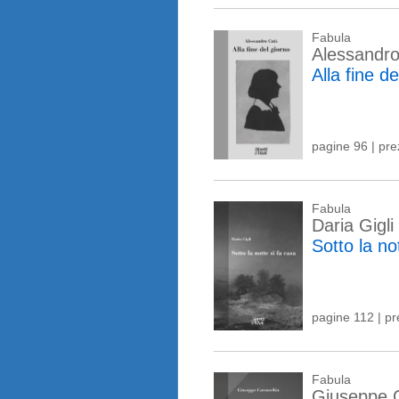
Fabula
Alessandro
Alla fine de
pagine 96 | pr
Fabula
Daria Gigli
Sotto la no
pagine 112 | p
Fabula
Giuseppe 