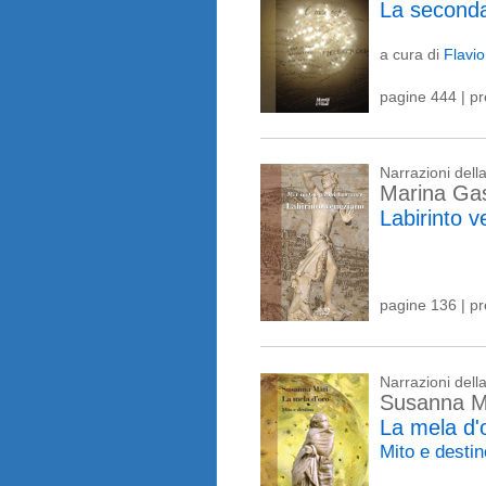
La seconda
a cura di
Flavio
pagine 444 | p
Narrazioni del
Marina Gas
Labirinto 
pagine 136 | p
Narrazioni del
Susanna M
La mela d'
Mito e desti