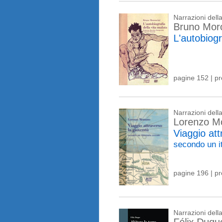
Narrazioni del
Bruno Moro
L'autobiogr
pagine 152 | p
Narrazioni del
Lorenzo M
Viaggio att
secondo un i
pagine 196 | p
Narrazioni del