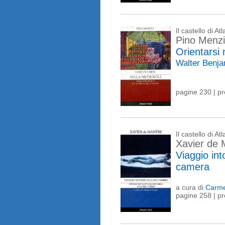
Il castello di At
Pino Menz
Orientarsi 
Walter Benjam
pagine 230 | p
Il castello di At
Xavier de 
Viaggio int
camera
a cura di
Carme
pagine 258 | p