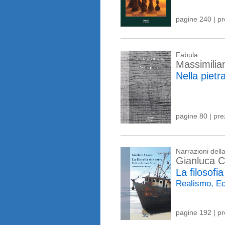
pagine 240 | p
Fabula
Massimilia
Nella pietr
pagine 80 | pr
Narrazioni del
Gianluca 
La filosofi
Realismo, Ec
pagine 192 | p