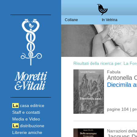
Collane
In Vetrina
Risultati della ricerca per:
La For
Fabula
Antonella 
Diecimila a
La
casa editrice
pagine 104 | p
Staff e contatti
Media e Video
La
distribuzione
Narrazioni del
Librerie amiche
Jacques De