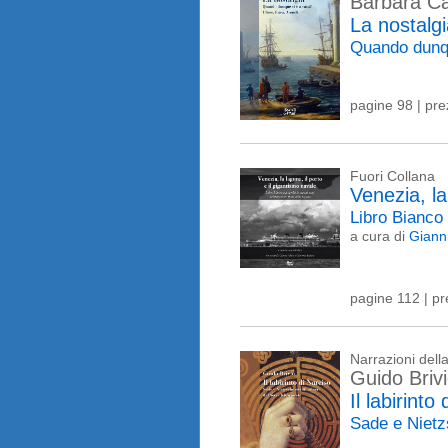
Barbara Ca
La nostalg
Quando dunqu
pagine 98 | pr
Fuori Collana
Venezia, la
Libro Bianco 
a cura di
Giann
pagine 112 | p
Narrazioni del
Guido Briv
Il labirinto
Sade e Nietz