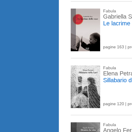
Fabula
Gabriella S
Le lacrime 
pagine 163 | p
Fabula
Elena Petr
Sillabario 
pagine 120 | p
Fabula
Angelo Fer