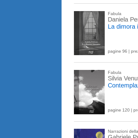
Fabula
Daniela Pe
La dimora 
pagine 96 | pr
Fabula
Silvia Venu
Contemplaz
pagine 120 | p
Narrazioni del
Gabriele Pu