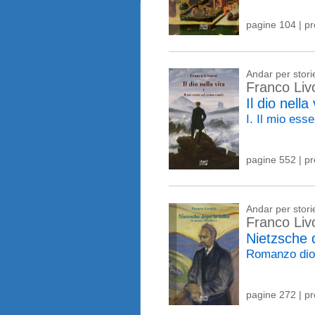
pagine 104 | p
Andar per stori
Franco Liv
Il dio nella 
I. Il mio es
pagine 552 | p
Andar per stori
Franco Liv
Nietzsche d
Romanzo dio
pagine 272 | p