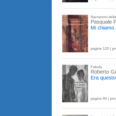
Narrazioni del
Pasquale P
Mi chiamo 
pagine 120 | p
Fabula
Roberto Ga
Era questo
pagine 84 | pr