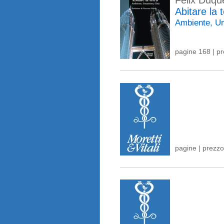
Félix Duqu
Abitare la 
Ambiente, U
pagine 168 | p
pagine | prezzo