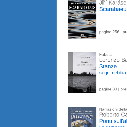
Jiří Karáse
Scarabaeu
pagine 256 | p
Fabula
Lorenzo Ba
Stanze
sogni nebbia
pagine 80 | pr
Narrazioni del
Roberto Ca
Ponti sull'