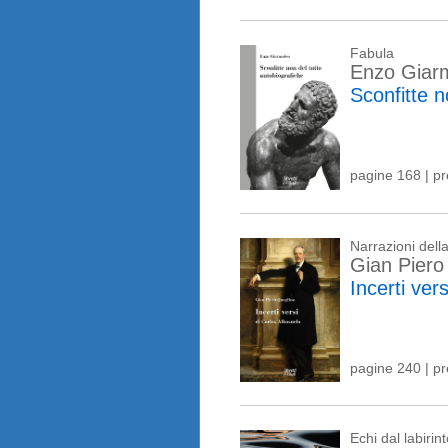
Fabula
Enzo Giar
Sconfitte n
pagine 168 | p
Narrazioni del
Gian Piero
Incerti ver
pagine 240 | p
Echi dal labirin