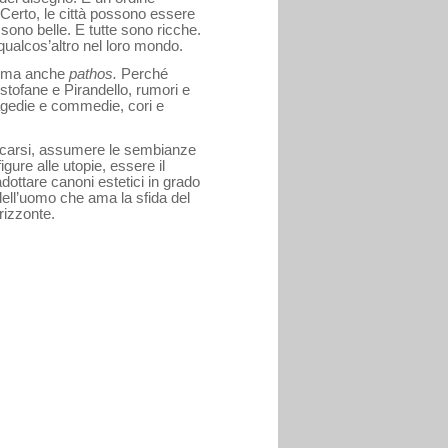
erto, le città possono essere
e sono belle. E tutte sono ricche.
qualcos’altro nel loro mondo.
ma anche
pathos.
Perché
stofane e Pirandello, rumori e
agedie e commedie, cori e
plicarsi, assu­mere le sembianze
igure alle utopie, essere il
ottare canoni estetici in grado
dell’uomo che ama la sfida del
rizzonte.