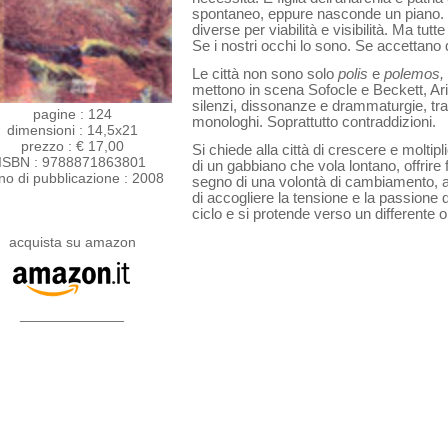
spontaneo, eppure nasconde un piano. C
diverse per viabilità e visibilità. Ma tutt
Se i nostri occhi lo sono. Se accettano 
Le città non sono solo
polis
e
polemos,
mettono in scena Sofocle e Beckett, Ari
silenzi, dissonan­ze e drammaturgie, tr
pagine : 124
monologhi. Soprattutto contraddizioni.
dimensioni : 14,5x21
prezzo : € 17,00
Si chiede alla città di crescere e molti
ISBN : 9788871863801
di un gabbiano che vola lonta­no, offrire f
no di pubblicazione : 2008
segno di una volontà di cambiamento, ad
di accogliere la tensione e la passione 
ciclo e si protende verso un differente o
acquista su amazon
_____________