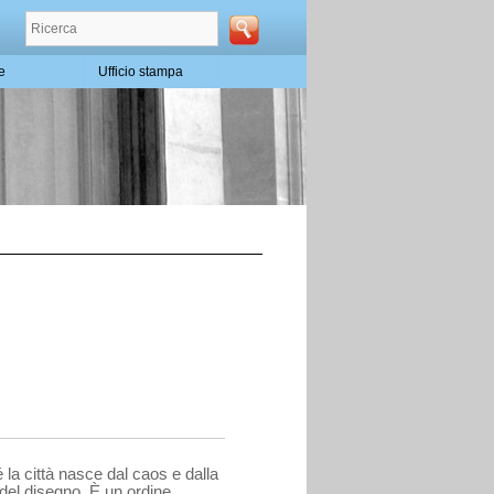
te
Ufficio stampa
la città nasce dal caos e dalla
a del disegno. È un ordine