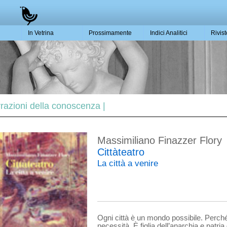
In Vetrina
Prossimamente
Indici Analitici
Rivis
rrazioni della conoscenza |
Massimiliano Finazzer Flory
Cittàteatro
La città a venire
Ogni città è un mondo possibile. Perché 
necessità. È figlia dell’anar­chia e patri