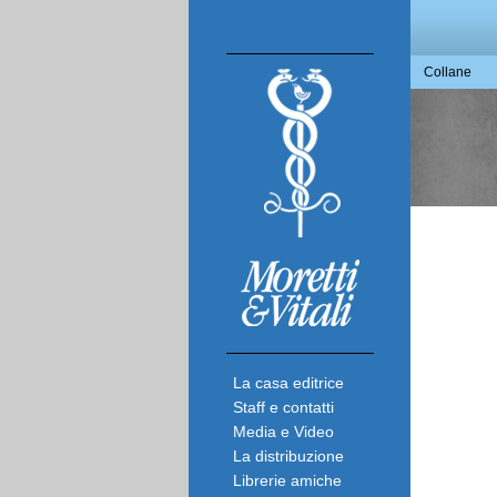
Collane
Il Tridente Saggi
Carla Stroppa
La magia del ritorno
Sulle tracce del Mago di Oz di Frank Baum
La fiaba di Baum, il Mago di Oz, contrariamente all’intenzione dell’autore d
offrire ai lettori – bambini e adolescenti – un’opera solo “per meravigliare e
La casa editrice
divertire”, viene affrontata con un approccio fuori dal coro. Con una
scrittura raffinata, di soglia …
Continue Reading
→
Staff e contatti
Media e Video
La distribuzione
Librerie amiche
pagine 208 | prezzo 18,00€ | cm 14,5,x21