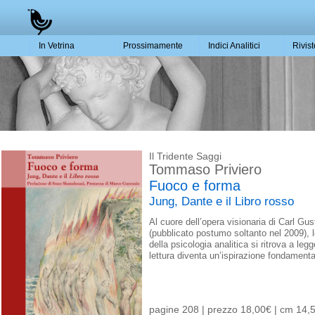
In Vetrina
Prossimamente
Indici Analitici
Rivis
Il Tridente Saggi
Tommaso Priviero
Fuoco e forma
Jung, Dante e il Libro rosso
i
Al cuore dell’opera visionaria di Carl Gu
(pubblicato postumo soltanto nel 2009), l
della psicologia analitica si ritrova a l
lettura diventa un’ispirazione fondament
pagine 208 | prezzo 18,00€ | cm 14,