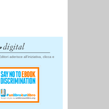
1
2
3
4
5
6
7
8
9
10
11
12
ditori aderisce all’iniziativa, clicca e