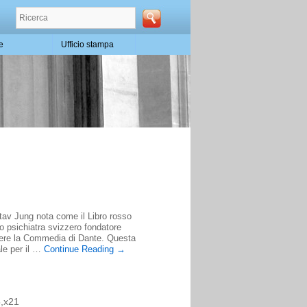
te
Ufficio stampa
Narraz
Gion
Dard
stav Jung nota come il Libro rosso
con imm
o psichiatra svizzero fondatore
un’ant
eggere la Commedia di Dante. Questa
Corpo, 
ale per il …
Continue Reading
→
ma sop
5,x21
pagine