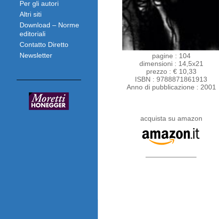
Per gli autori
Altri siti
Download – Norme
editoriali
Contatto Diretto
Newsletter
pagine : 104
dimensioni : 14,5x21
prezzo : € 10,33
ISBN : 9788871861913
Anno di pubblicazione : 2001
acquista su amazon
_____________