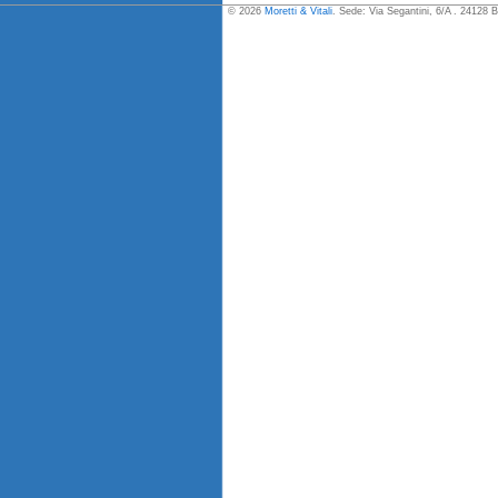
© 2026
Moretti & Vitali
. Sede: Via Segantini, 6/A . 24128