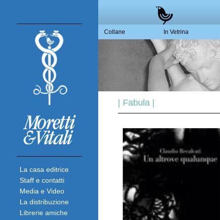
Collane
In Vetrina
| Fabula |
La casa editrice
Staff e contatti
Media e Video
La distribuzione
Librerie amiche