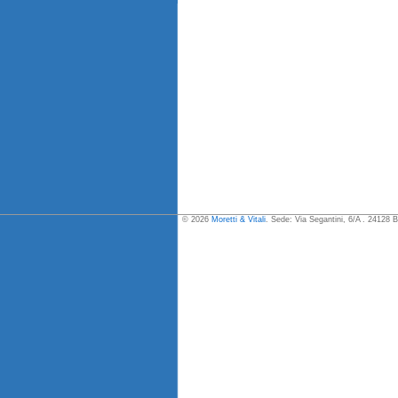
© 2026
Moretti & Vitali
. Sede: Via Segantini, 6/A . 24128