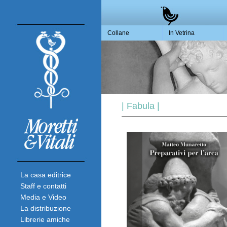
Collane
In Vetrina
| Fabula |
La casa editrice
Staff e contatti
Media e Video
La distribuzione
Librerie amiche