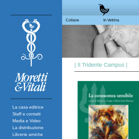
Collane
In Vetrina
| Il Tridente Campus |
La casa editrice
Staff e contatti
Media e Video
La distribuzione
Librerie amiche