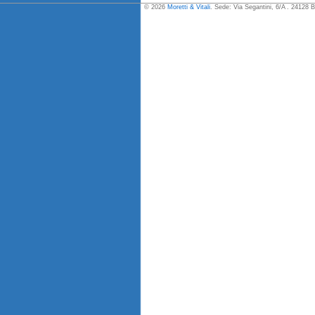
© 2026
Moretti & Vitali
. Sede: Via Segantini, 6/A . 24128