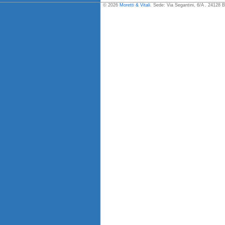
© 2026
Moretti & Vitali
. Sede: Via Segantini, 6/A . 24128