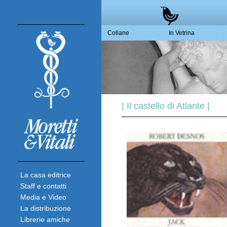
Collane
In Vetrina
| Il castello di Atlante |
La casa editrice
Staff e contatti
Media e Video
La distribuzione
Librerie amiche