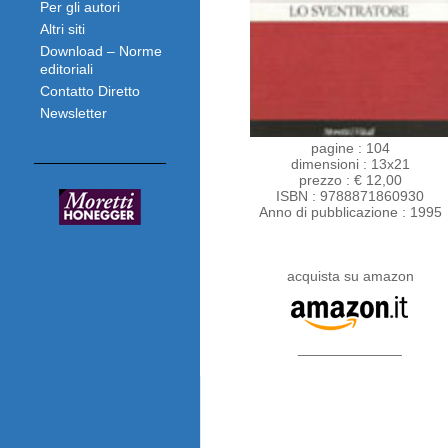
Per gli autori
Altri siti
Download – Norme
editoriali
Contatto Diretto
Newsletter
pagine : 104
dimensioni : 13x21
prezzo : € 12,00
ISBN : 9788871860930
Anno di pubblicazione : 1995
acquista su amazon
_____________