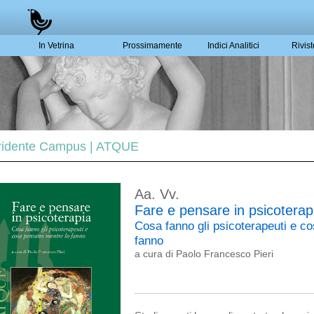
In Vetrina
Prossimamente
Indici Analitici
Rivis
 Tridente Campus | ATQUE
Aa. Vv.
Fare e pensare in psicoterap
Cosa fanno gli psicoterapeuti e c
fanno
a cura di Paolo Francesco Pieri