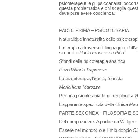
psicoterapeuti e gli psi­coanalisti occorr
questa problematica e chi sceglie ques
deve pure avere coscienza.
PARTE PRIMA – PSICOTERAPIA
Naturalità e innaturalità delle psicotera
La terapia attraverso il linguaggio: dall’
simbolico
Paolo Francesco Pieri
Sfondi della psicoterapia analitica
Enzo Vittorio Trapanese
La psicoterapia, l’ironia, l’onestà
Maria Ilena Marozza
Per una psicoterapia fenomenologica
G
L’apparente specificità della clinica
Maur
PARTE SECONDA – FILOSOFIA E S
Del comprendere. A partire da Wittgens
Essere nel mondo: io e il mio doppio
Gi