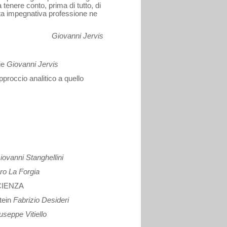
a tenere conto, prima di tutto, di
ta impegna­tiva professione ne
Giovanni Jervis
pie
Giovanni Jervis
approccio analitico a quello
iovanni Stanghellini
o La Forgia
CIENZA
tein
Fabrizio Desideri
useppe Vitiello