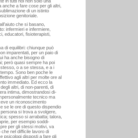
e in tutti noi non solo una
 anche a fare cose per gli altri,
sublimazione di un istin­to
sizione genitoriale.
ll’aiuto che si basano,
to: infermieri e infermiere,
i, educatori, fisioterapisti,
di equi­libri: chiunque può
 non imparentati, per un paio di
 qui ha anche bisogno di
ni; però quasi sempre ha poi
 stesso, o a se stessa, e a i
 del tempo. Sono ben poche le
ttivo agli altri per molte ore al
ento immediato. Ed ecco la
li altri, di non-parenti, di
sfera intima, dimostrandosi di­
impersonal­mente tecnico ma
iceve un riconoscimento
e se le ore di questo dispendio
 persona si trova a svolgere,
tica; spesso si arrabatta; talora,
oprie, per esempio soddi­
pre per gli stessi motivi, va
 che nel difficile lavoro di
 psicologi disposti a fare gli