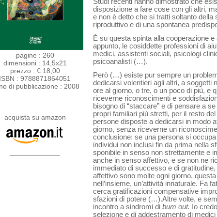
Studi recenti hanno dimostrato che esist
disposizione a fare cose con gli altri, ma
e non è detto che si tratti soltanto della 
riproduttivo e di una spontanea predispo
È su questa spinta alla cooperazione e a
appunto, le cosiddette professioni di aiu­
medici, assistenti sociali, psicologi clinic
pagine : 260
psicoana­listi (…).
dimensioni : 14,5x21
prezzo : € 18,00
Però (…) esiste pur sempre un problema 
ISBN : 9788871864051
dedicarsi volentieri agli altri, a soggetti
no di pubblicazione : 2008
ore al gior­no, o tre, o un poco di più, e
riceverne riconoscimenti e soddisfazio
bisogno di “staccare” e di pen­sare a se
propri familiari più stretti, per il resto
acquista su amazon
persone disposte a dedicarsi in modo affe
giorno, senza riceverne un riconoscim
conclusione: se una persona si occupa deg
individui non inclusi fin da prima nella 
_____________
sponibile in senso non strettamente e 
anche in senso affettivo, e se non ne r
immediato di successo e di gratitudine, 
affettivo sono molte ogni giorno, questa
nell’insieme, un’attività innaturale. Fa fa
cerca gratifica­zioni compensative impr
sfazioni di potere (…).Altre volte, e sem
incon­tro a sindromi di
bum out.
Io credo
selezione e di addestramento di medici e