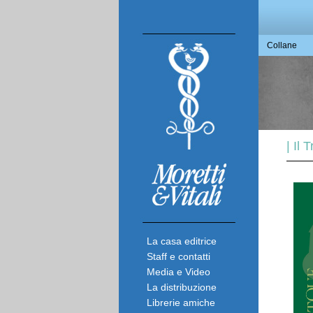
Collane
| Il
La casa editrice
Staff e contatti
Media e Video
La distribuzione
Librerie amiche