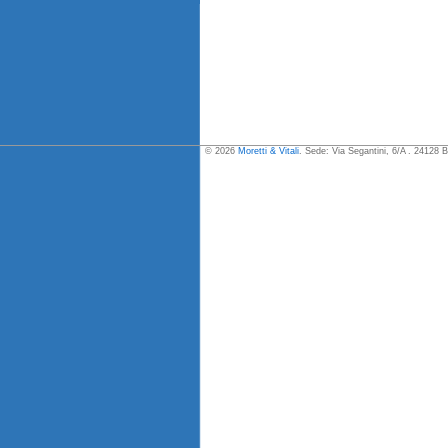
© 2026
Moretti & Vitali
. Sede: Via Segantini, 6/A . 24128