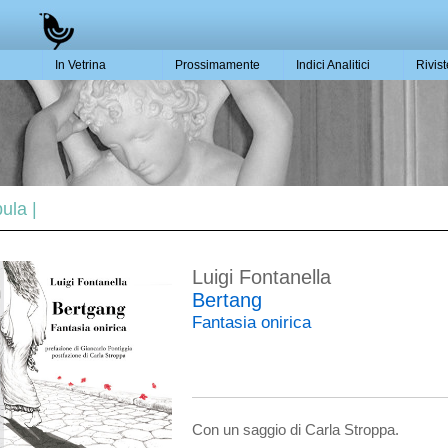
In Vetrina
Prossimamente
Indici Analitici
Rivis
ula |
Luigi Fontanella
Bertang
Fantasia onirica
Con un saggio di Carla Stroppa.