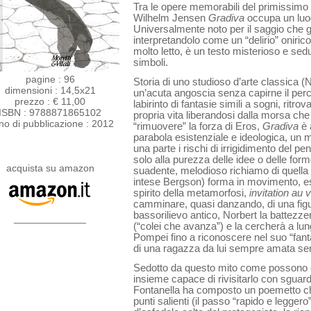
Tra le opere memorabili del primissimo
Wilhelm Jensen
Gradiva
occupa un luog
Universalmente noto per il saggio che g
interpretandolo come un “delirio” onirico
molto letto, è un testo misterioso e sedu
simboli.
pagine : 96
Storia di uno studioso d’arte classica (
dimensioni : 14,5x21
un’acuta angoscia senza capirne il per
prezzo : € 11,00
labirinto di fantasie simili a sogni, ritro
ISBN : 9788871865102
propria vita liberandosi dalla morsa ch
no di pubblicazione : 2012
“rimuovere” la forza di Eros,
Gradiva
è 
parabola esistenziale e ideologica, un
una parte i rischi di irrigidimento del pe
solo alla purezza delle idee o delle forme,
acquista su amazon
suadente, melodioso richiamo di quella
intese Bergson) forma in movimento, es
spirito della metamorfosi,
invitation au
camminare, quasi danzando, di una figura
bassorilievo antico, Norbert la battezz
_____________
(“colei che avanza”) e la cercherà a lungo
Pompei fino a riconoscere nel suo “fant
di una ragazza da lui sempre amata se
Sedotto da questo mito come possono e
insieme capace di rivisitarlo con sguardo
Fontanella ha composto un poemetto ch
punti salienti (il passo “rapido e legger