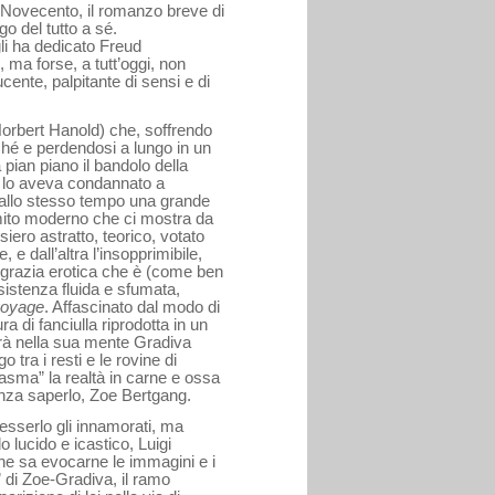
 Novecento, il romanzo breve di
o del tutto a sé.
li ha dedicato Freud
, ma forse, a tutt’oggi, non
cente, palpitante di sensi e di
Norbert Hanold) che, soffrendo
ché e perdendosi a lungo in un
va pian piano il bandolo della
e lo aveva condannato a
allo stesso tempo una grande
 mito moderno che ci mostra da
nsiero astratto, teorico, votato
 e dall’altra l’insopprimibile,
 grazia erotica che è (come ben
istenza fluida e sfumata,
 voyage
. Affascinato dal modo di
 di fanciulla riprodotta in un
erà nella sua mente Gradiva
 tra i resti e le rovine di
asma” la realtà in carne e ossa
nza saperlo, Zoe Bertgang.
sserlo gli innamorati, ma
 lucido e icastico, Luigi
e sa evocarne le immagini e i
o” di Zoe-Gradiva, il ramo