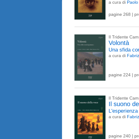
a cura di
Paolo
pagine 268 | p
Il Tridente Ca
Volontà
Una sfida c
a cura di
Fabri
pagine 224 | p
Il Tridente Ca
Il suono de
L'esperienza 
a cura di
Fabri
pagine 240 | p