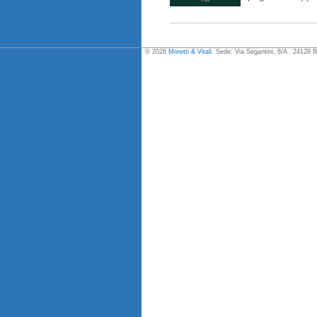
© 2026
Moretti & Vitali
. Sede: Via Segantini, 6/A . 24128