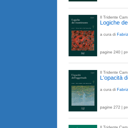
Il Tridente Ca
Logiche de
a cura di
Fabri
pagine 240 | p
Il Tridente Ca
L'opacità d
a cura di
Fabri
pagine 272 | p
Il Tridente Ca