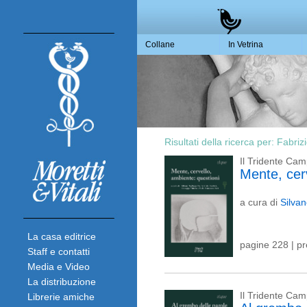
Collane
In Vetrina
Risultati della ricerca per:
Fabriz
Il Tridente Cam
Mente, cer
a cura di
Silva
La casa editrice
pagine 228 | p
Staff e contatti
Media e Video
La distribuzione
Il Tridente Cam
Librerie amiche