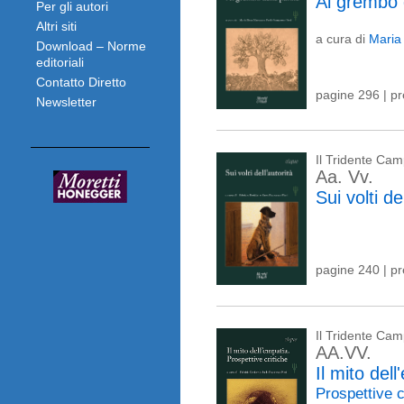
Al grembo 
Per gli autori
Altri siti
a cura di
Maria
Download – Norme
editoriali
Contatto Diretto
pagine 296 | p
Newsletter
Il Tridente Cam
Aa. Vv.
Sui volti de
pagine 240 | p
Il Tridente Cam
AA.VV.
Il mito del
Prospettive c