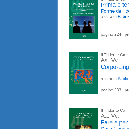
Prima e te
Forme dell'id
a cura di
Fabri
pagine 224 | p
Il Tridente Ca
Aa. Vv.
Corpo-Lin
a cura di
Paolo
pagine 233 | p
Il Tridente Ca
Aa. Vv.
Fare e pen
Cosa fanno g