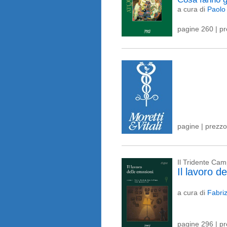
a cura di
Paolo
pagine 260 | p
pagine | prezzo
Il Tridente Ca
Il lavoro d
a cura di
Fabri
pagine 296 | p