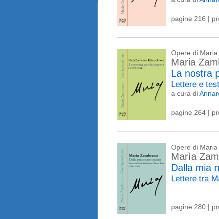
pagine 216 | p
Opere di Mari
Maria Za
La nostra p
Lettere e tes
a cura di
Annaro
pagine 264 | p
Opere di Mari
Marìa Zam
Dalla mia 
Lettere tra 
pagine 280 | p