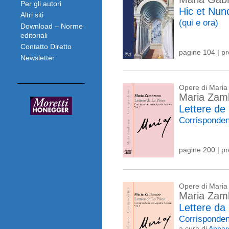
Per gli autori
Hic et Nun
Altri siti
(qui e ora)
Download – Norme
editoriali
Contatto Diretto
pagine 104 | p
Newsletter
Opere di Mari
Maria Zam
Lettere de
Corrisponden
pagine 200 | p
Opere di Mari
Maria Zam
Lettere da
Corrisponden
a cura di
Annaro