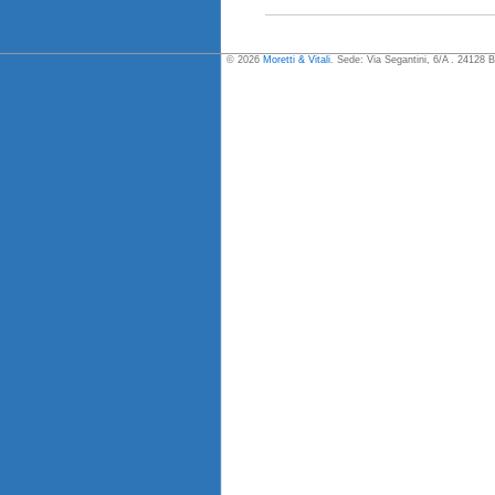
© 2026
Moretti & Vitali
. Sede: Via Segantini, 6/A . 24128