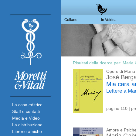
Collane
In Vetrina
Risultati della ricerca per:
Maria 
Opere di Mari
Josè Berg
Mia cara a
Lettere a M
La casa editrice
pagine 110 | p
Staff e contatti
Media e Video
La distribuzione
Amore e Psich
Librerie amiche
Maria Gabr