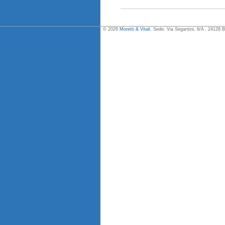
© 2026
Moretti & Vitali
. Sede: Via Segantini, 6/A . 24128