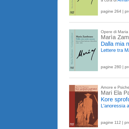
a cura di
Annaro
pagine 264 | p
Opere di Mari
Marìa Zam
Dalla mia 
Lettere tra 
pagine 280 | p
Amore e Psich
Mari Ela P
Kore sprofo
L'anoressia a
pagine 112 | p