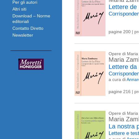
Per gli autori
Lettere de
Altri siti
Corrisponden
Download – Norme
editoriali
Contatto Diretto
pagine 200 | p
Newsletter
Opere di Mari
Maria Zam
Lettere da
Corrisponden
a cura di
Annaro
pagine 216 | p
Opere di Mari
Maria Za
La nostra p
Lettere e tes