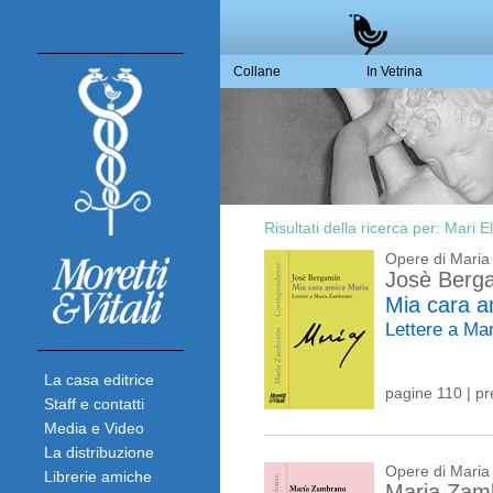
Collane
In Vetrina
Risultati della ricerca per:
Mari E
Opere di Mari
Josè Berg
Mia cara a
Lettere a M
La casa editrice
pagine 110 | p
Staff e contatti
Media e Video
La distribuzione
Opere di Mari
Librerie amiche
Maria Zam