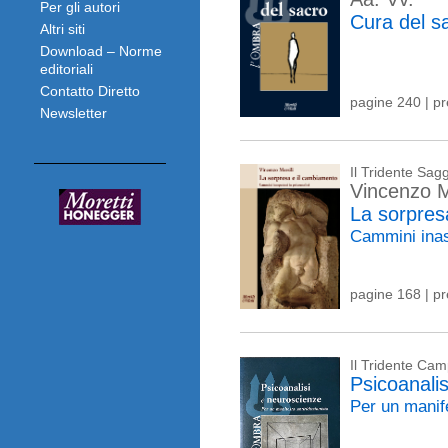
Per gli autori
Cura del s
Altri siti
Download – Norme
editoriali
Contatto Diretto
pagine 240 | p
Newsletter
Il Tridente Sagg
Vincenzo M
La sorpres
Cammini inas
pagine 168 | p
Il Tridente Ca
Psicoanali
Per un manif