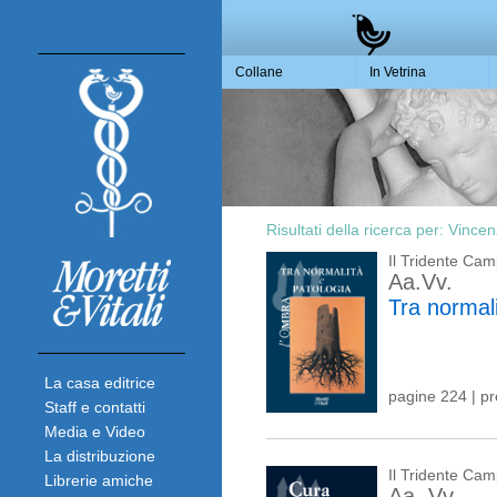
Collane
In Vetrina
Risultati della ricerca per:
Vincen
Il Tridente Ca
Aa.Vv.
Tra normali
La casa editrice
pagine 224 | p
Staff e contatti
Media e Video
La distribuzione
Il Tridente Ca
Librerie amiche
Aa. Vv.