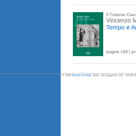
Il Tridente Ca
Vincenzo M
Tempo e A
pagine 160 | p
© 2026
Moretti & Vitali
. Sede: Via Segantini, 6/A . 24128