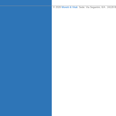
© 2026
Moretti & Vitali
. Sede: Via Segantini, 6/A . 24128