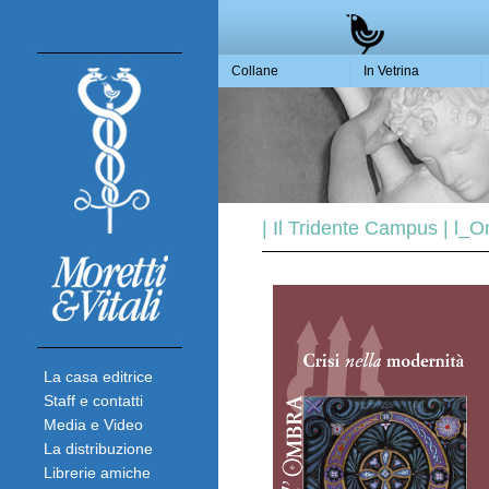
Collane
In Vetrina
| Il Tridente Campus | l_
La casa editrice
Staff e contatti
Media e Video
La distribuzione
Librerie amiche