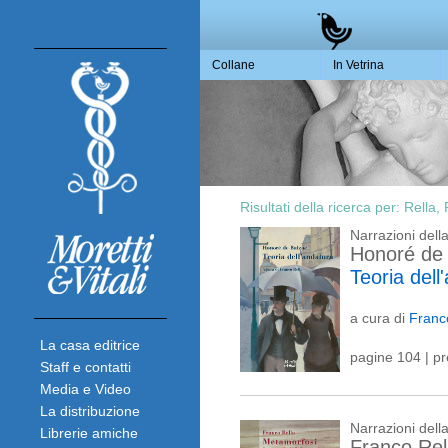
Collane
In Vetrina
Risultati della ricerca per:
Rella,
Narrazioni del
Honoré de
Teoria dell
a cura di
Franc
La casa editrice
pagine 104 | p
Staff e contatti
Media e Video
La distribuzione
Narrazioni del
Librerie amiche
Franco Rel