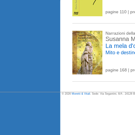
pagine 110 | p
Narrazioni del
Susanna M
La mela d'
Mito e desti
pagine 168 | p
© 2026
Moretti & Vitali
. Sede: Via Segantini, 6/A . 24128