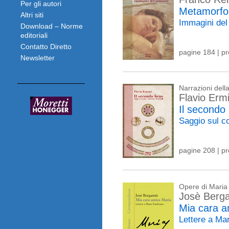
Per gli autori
Metamorfo
Altri siti
Immagini del
Download – Norme
editoriali
Contatto Diretto
pagine 184 | p
Newsletter
Narrazioni del
Flavio Ermi
Il secondo
Saggio sul c
pagine 208 | p
Opere di Mari
Josè Berg
Mia cara a
Lettere a M