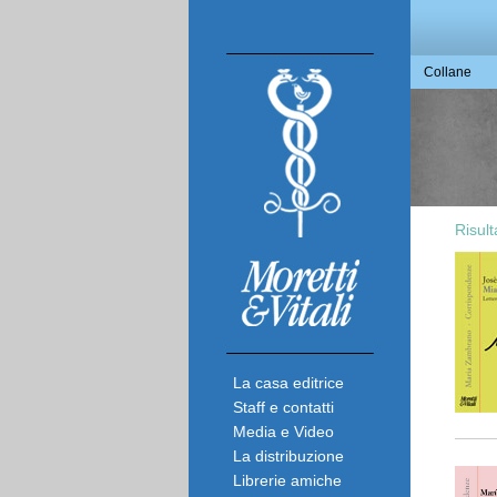
Collane
Risult
La casa editrice
Staff e contatti
Media e Video
La distribuzione
Librerie amiche