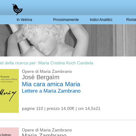
In Vetrina
Prossimamente
Indici Analitici
Rivis
ati della ricerca per:
Maria Cristina Koch Candela
Opere di Maria Zambrano
Josè Bergaìm
Mia cara amica Maria
Lettere a Maria Zambrano
pagine 110 | prezzo 14,00€ | cm 14,5x21
Opere di Maria Zambrano
Maria Zambrano