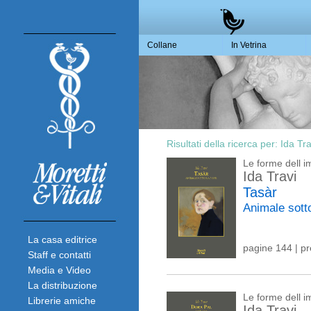
Collane
In Vetrina
Risultati della ricerca per:
Ida Tra
Le forme dell 
Ida Travi
Tasàr
Animale sott
La casa editrice
pagine 144 | p
Staff e contatti
Media e Video
La distribuzione
Le forme dell 
Librerie amiche
Ida Travi