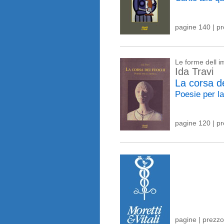
pagine 140 | p
Le forme dell 
Ida Travi
La corsa de
Poesie per l
pagine 120 | p
pagine | prezzo