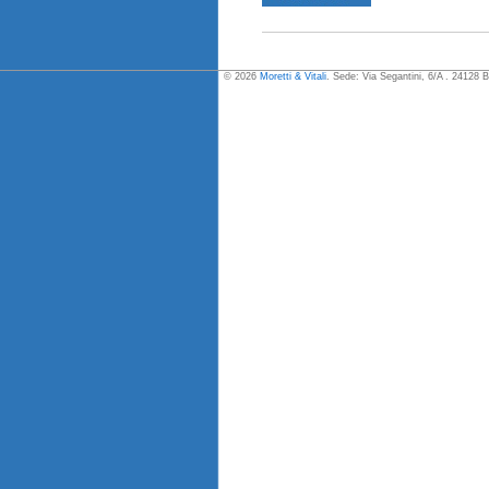
© 2026
Moretti & Vitali
. Sede: Via Segantini, 6/A . 24128