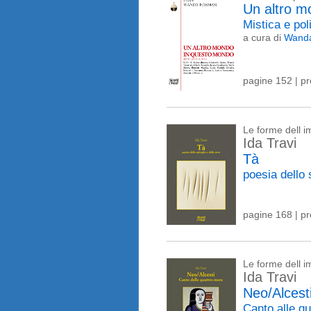
Un altro m
Mistica e pol
a cura di
Wand
pagine 152 | p
Le forme dell 
Ida Travi
Tà
poesia dello 
pagine 168 | p
Le forme dell 
Ida Travi
Neo/Alcest
Canto alle q