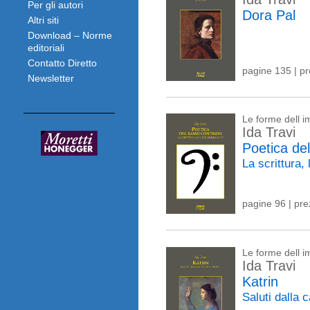
Per gli autori
Dora Pal
Altri siti
Download – Norme
editoriali
Contatto Diretto
pagine 135 | p
Newsletter
Le forme dell 
Ida Travi
Poetica de
La scrittura,
pagine 96 | pr
Le forme dell 
Ida Travi
Katrin
Saluti dalla