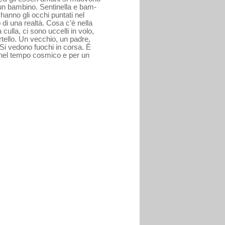
 un bambino. Sentinella e bam­
 hanno gli occhi puntati nel
 di una realtà.
Cosa c’è nella
ulla, ci sono uc­celli in volo,
tello. Un vecchio, un padre,
 Si vedono fuochi in corsa. È
 nel tempo cosmico e per un