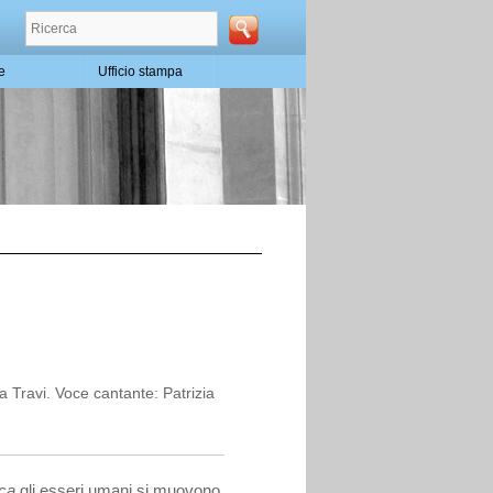
te
Ufficio stampa
 Travi. Voce cantante: Patrizia
ica
gli esseri umani si muovono