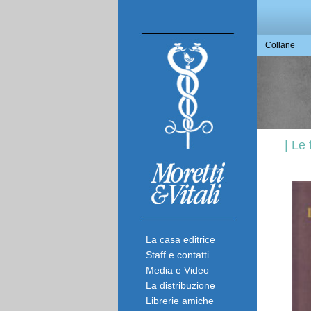
Collane
| Le
La casa editrice
Staff e contatti
Media e Video
La distribuzione
Librerie amiche