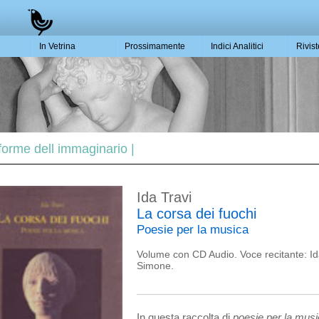
In Vetrina
Prossimamente
Indici Analitici
Rivis
 forme dell immaginario |
Ida Travi
La corsa dei fuochi
Poesie per la musica
Volume con CD Audio. Voce recitante: Ida
Simone.
In questa raccolta di
poesie per la mus