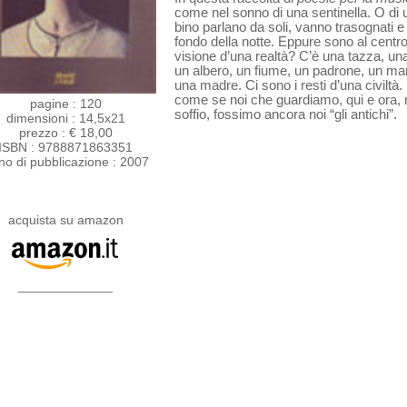
come nel sonno di una sentinella. O di
bino parlano da soli, vanno traso­gnati e
fondo della notte. Eppure sono al centro
visione d’una realtà? C’è una tazza, una c
un albero, un fiume, un padrone, un mar
una madre. Ci sono i resti d’una civiltà.
come se noi che guardiamo, qui e ora,
pagine : 120
sof­fio, fossimo ancora noi “gli antichi”.
dimensioni : 14,5x21
prezzo : € 18,00
ISBN : 9788871863351
no di pubblicazione : 2007
acquista su amazon
_____________