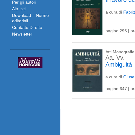
Per gli autori
Altri siti
a cura di
Fabri
Download – Norme
editoriali
Contatto Diretto
pagine 296 | p
Newsletter
Atti Monografie
Aa. Vv.
Ambiguità
a cura di
Giuse
pagine 647 | p