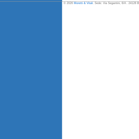
© 2026
Moretti & Vitali
. Sede: Via Segantini, 6/A . 24128