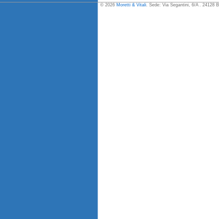
© 2026
Moretti & Vitali
. Sede: Via Segantini, 6/A . 24128