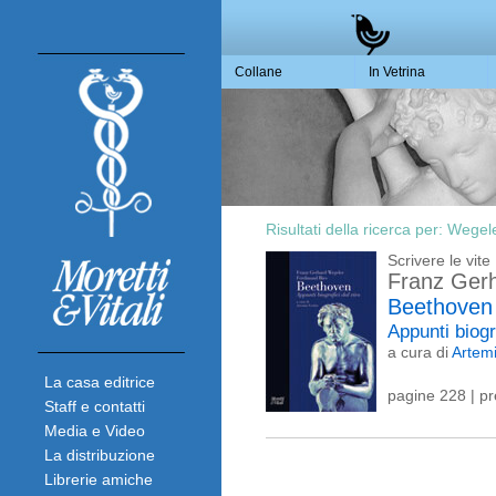
Collane
In Vetrina
Risultati della ricerca per:
Wegele
Scrivere le vite
Franz Ger
Beethoven
Appunti biogr
a cura di
Artem
La casa editrice
pagine 228 | p
Staff e contatti
Media e Video
La distribuzione
Librerie amiche