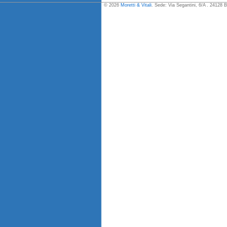
© 2026
Moretti & Vitali
. Sede: Via Segantini, 6/A . 24128