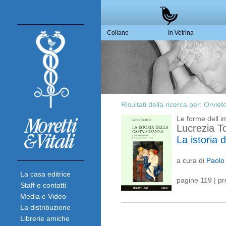
Collane
In Vetrina
Risultati della ricerca per:
Orviet
Le forme dell 
Lucrezia T
La istoria 
a cura di
Paolo
La casa editrice
pagine 119 | p
Staff e contatti
Media e Video
La distribuzione
Librerie amiche