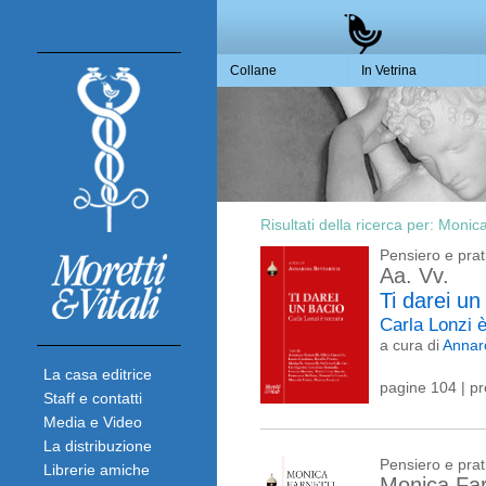
Collane
In Vetrina
Risultati della ricerca per:
Monica
Pensiero e prat
Aa. Vv.
Ti darei un
Carla Lonzi 
a cura di
Annaro
La casa editrice
pagine 104 | p
Staff e contatti
Media e Video
La distribuzione
Pensiero e prat
Librerie amiche
Monica Far