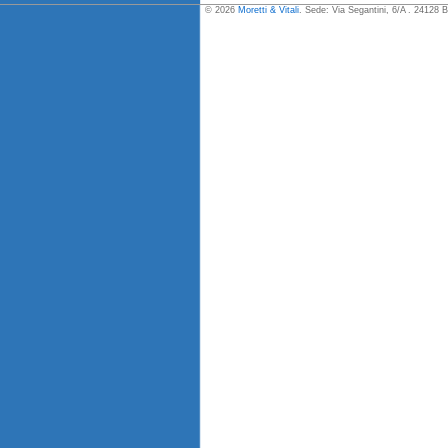
© 2026
Moretti & Vitali
. Sede: Via Segantini, 6/A . 24128