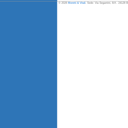
© 2026
Moretti & Vitali
. Sede: Via Segantini, 6/A . 24128