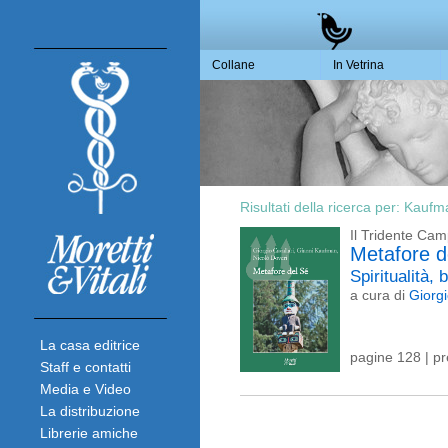
Collane
In Vetrina
Risultati della ricerca per:
Kaufma
Il Tridente Ca
Metafore 
Spiritualità,
a cura di
Giorgi
La casa editrice
pagine 128 | p
Staff e contatti
Media e Video
La distribuzione
Librerie amiche