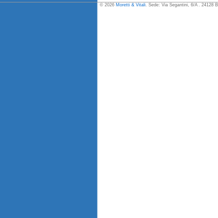
© 2026
Moretti & Vitali
. Sede: Via Segantini, 6/A . 24128