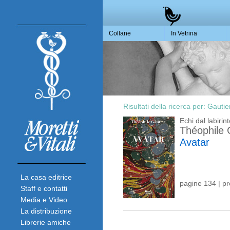
Collane
In Vetrina
Risultati della ricerca per:
Gautie
Echi dal labirin
Théophile 
Avatar
La casa editrice
pagine 134 | p
Staff e contatti
Media e Video
La distribuzione
Librerie amiche