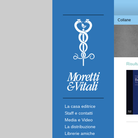
Collane
Risult
La casa editrice
Staff e contatti
Media e Video
La distribuzione
Librerie amiche