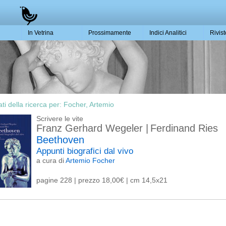
In Vetrina
Prossimamente
Indici Analitici
Rivis
ati della ricerca per:
Focher, Artemio
Scrivere le vite
Franz Gerhard Wegeler
|
Ferdinand Ries
Beethoven
Appunti biografici dal vivo
a cura di
Artemio Focher
pagine 228 | prezzo 18,00€ | cm 14,5x21