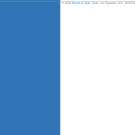
© 2026
Moretti & Vitali
. Sede: Via Segantini, 6/A . 24128