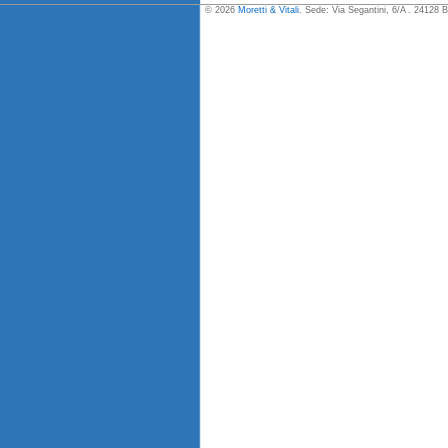
© 2026
Moretti & Vitali
. Sede: Via Segantini, 6/A . 24128