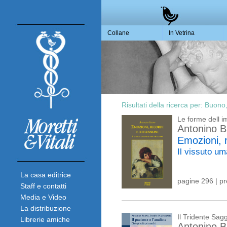
Collane
In Vetrina
Risultati della ricerca per:
Buono,
Le forme dell 
Antonino 
Emozioni, ri
Il vissuto um
La casa editrice
pagine 296 | p
Staff e contatti
Media e Video
La distribuzione
Il Tridente Sagg
Librerie amiche
Antonino 