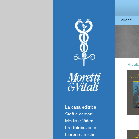
Collane
Risult
La casa editrice
Staff e contatti
Media e Video
La distribuzione
Librerie amiche