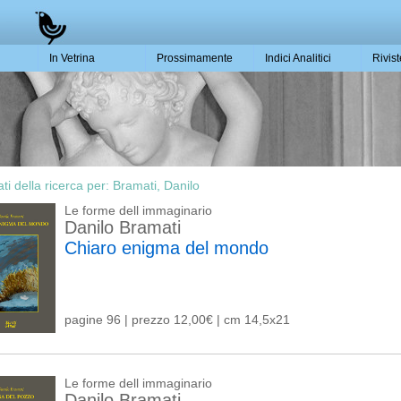
In Vetrina
Prossimamente
Indici Analitici
Rivis
ati della ricerca per:
Bramati, Danilo
Le forme dell immaginario
Danilo Bramati
Chiaro enigma del mondo
pagine 96 | prezzo 12,00€ | cm 14,5x21
Le forme dell immaginario
Danilo Bramati