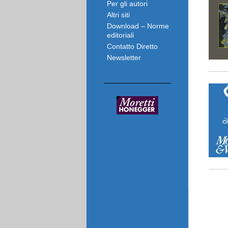
Per gli autori
Altri siti
Download – Norme
editoriali
Contatto Diretto
Newsletter