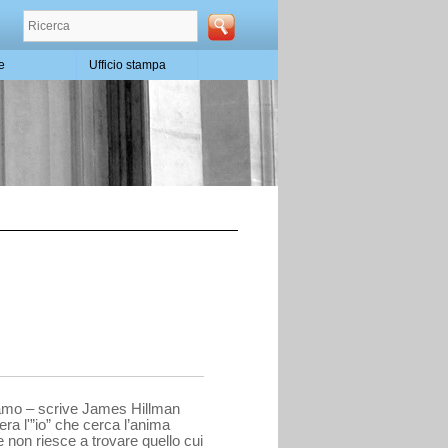
te
Ufficio stampa
diamo – scrive James Hillman
era l'”io” che cerca l’anima
he non riesce a trovare quello cui