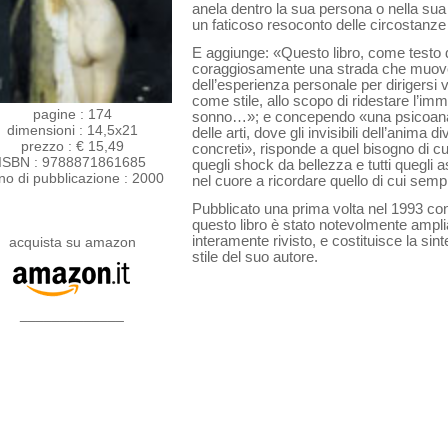
anela dentro la sua persona o nella sua
un faticoso resoconto delle circostan­ze d
E aggiunge: «Questo libro, come testo 
coraggiosamente una strada che muove
dell’esperienza personale per dirigersi 
come stile, allo scopo di ridestare l’im
pagine : 174
sonno…»; e concependo «una psicoanalis
dimensioni : 14,5x21
delle arti, dove gli invisibili del­l’anim
prezzo : € 15,49
concreti», risponde a quel bisogno di cu
ISBN : 9788871861685
quegli shock da bellezza e tutti quegli 
no di pubblicazione : 2000
nel cuore a ricordare quello di cui semp
Pubblicato una prima volta nel 1993 con 
questo libro è stato notevolmente ampli
interamente rivi­sto, e costituisce la sin
acquista su amazon
stile del suo autore.
_____________