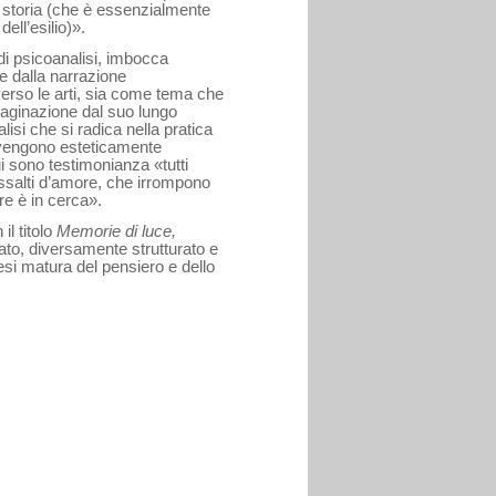
 storia (che è essenzialmente
ell’esilio)».
di psicoanalisi, imbocca
 dalla narrazione
verso le arti, sia come tema che
maginazione dal suo lungo
i che si radica nella pratica
a divengono esteticamente
i sono testimonianza «tutti
assalti d’amore, che irrompono
re è in cerca».
il titolo
Memorie di luce,
ato, diversamente strutturato e
tesi matura del pensiero e dello