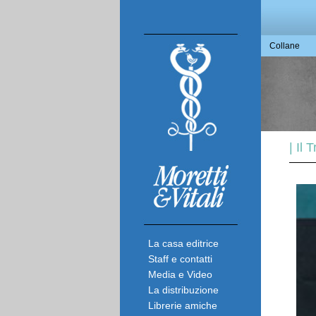
Collane
| Il 
La casa editrice
Staff e contatti
Media e Video
La distribuzione
Librerie amiche