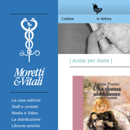
Collane
In Vetrina
| Andar per storie |
La casa editrice
Staff e contatti
Media e Video
La distribuzione
Librerie amiche