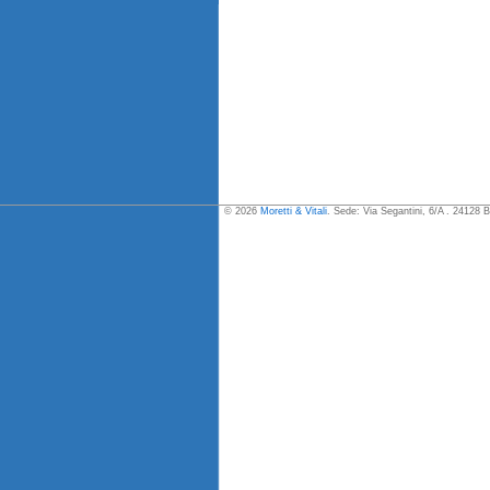
© 2026
Moretti & Vitali
. Sede: Via Segantini, 6/A . 24128