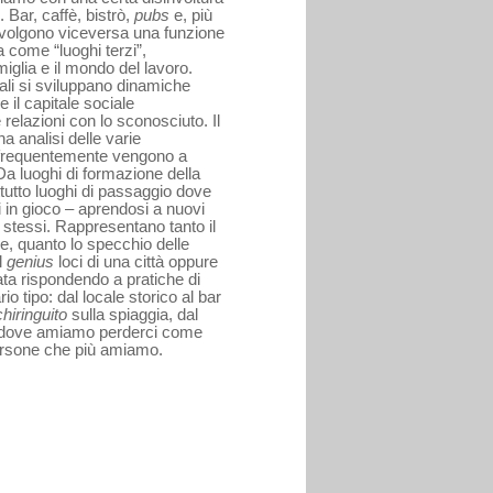
 Bar, caffè, bistrò,
pubs
e, più
o svolgono viceversa una funzione
 come “luoghi terzi”,
amiglia e il mondo del lavoro.
uali si sviluppano dinamiche
e il capitale sociale
elazioni con lo sconosciuto. Il
a analisi delle varie
e frequentemente vengono a
 Da luoghi di formazione della
tutto luoghi di passaggio dove
 in gioco – aprendosi a nuovi
sé stessi. Rappresentano tanto il
e, quanto lo specchio delle
l
genius
loci di una città oppure
ta rispondendo a pratiche di
o tipo: dal locale storico al bar
chiringuito
sulla spiaggia, dal
i dove amiamo perderci come
persone che più amiamo.