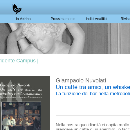
In Vetrina
Prossimamente
Indici Analitici
Rivis
 Tridente Campus |
Giampaolo Nuvolati
Un caffè tra amici, un whisk
La funzione dei bar nella metropo
Nella nostra quotidianità ci capita molto
prendere un caffè o un aperitivo, lo fac