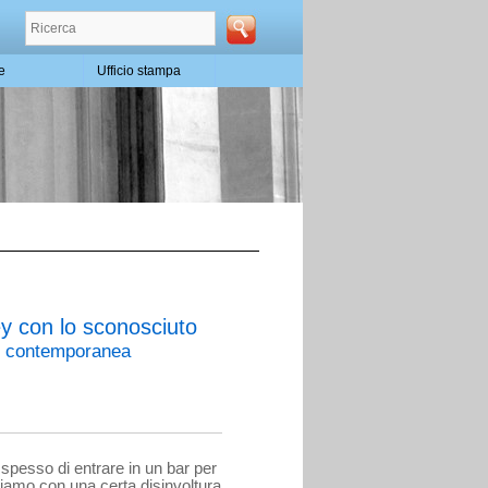
te
Ufficio stampa
ey con lo sconosciuto
li contemporanea
 spesso di entrare in un bar per
ciamo con una certa disinvoltura