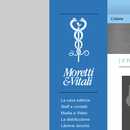
Collane
| Il
La casa editrice
Staff e contatti
Media e Video
La distribuzione
Librerie amiche