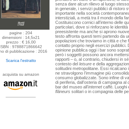
senza dare alcun rilievo al luogo stesso.
in generale, i servizi pubblici di ristor
importante nella società contemporanea
interstiziali, a metà tra il mondo della f
Costituiscono cornici all’interno delle q
particolari, dove si rinforzano le identità 
preesistente ma anche si aprono nuove r
pagine : 204
testo affronta questi temi partendo da un
dimensioni : 14,5x21
popolazioni che troviamo in città e ch
prezzo : € 16,00
contatto proprio negli esercizi pubblici.
ISBN : 9788871866642
opinione pubblica oggi i bar sono soprat
no di pubblicazione : 2016
però i soggetti possono ancora mettersi
rapporti – o, al contrario, chiudersi in 
Scarica l'estratto
contesto del
leisure
e della aggregazion
solitudini metropolitane. Essi ricalcano i
ne stravolgono l’immagine più consolida
acquista su amazon
consumo globalizzate. Sono infine di vari
di periferia, dall’osteria di campagna al
bar del museo all’
internet
caffè. Luogh
flâneurs
solitari o in compagnia delle 
_____________