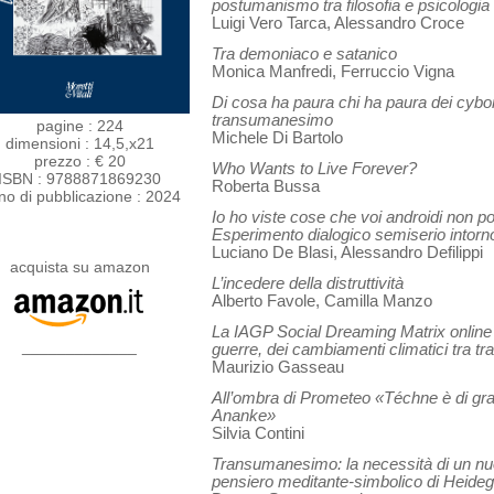
postumanismo tra filosofia e psicologia
Luigi Vero Tarca, Alessandro Croce
Tra demoniaco e satanico
Monica Manfredi, Ferruccio Vigna
Di cosa ha paura chi ha paura dei cyborg
transumanesimo
pagine : 224
Michele Di Bartolo
dimensioni : 14,5,x21
prezzo : € 20
Who Wants to Live Forever?
ISBN : 9788871869230
Roberta Bussa
no di pubblicazione : 2024
Io ho viste cose che voi androidi non p
Esperimento dialogico semiserio intorno
Luciano De Blasi, Alessandro Defilippi
acquista su amazon
L’incedere della distruttività
Alberto Favole, Camilla Manzo
La IAGP Social Dreaming Matrix online 
_____________
guerre, dei cambiamenti climatici tra 
Maurizio Gasseau
All’ombra di Prometeo «Téchne è di gr
Ananke»
Silvia Contini
Transumanesimo: la necessità di un nu
pensiero meditante-simbolico di Heideg