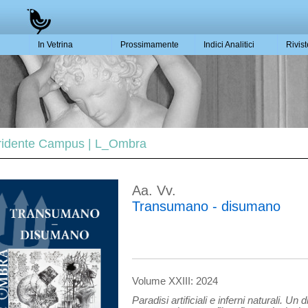
In Vetrina
Prossimamente
Indici Analitici
Rivis
 Tridente Campus | L_Ombra
Aa. Vv.
Transumano - disumano
Volume XXIII: 2024
Paradisi artificiali e inferni naturali. 