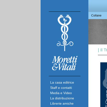
Collane
| Il
La casa editrice
Staff e contatti
Media e Video
La distribuzione
Librerie amiche