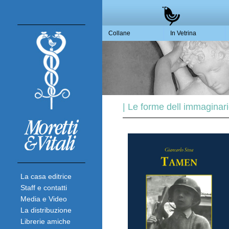
Collane
In Vetrina
| Le forme dell immaginari
La casa editrice
Staff e contatti
Media e Video
La distribuzione
Librerie amiche