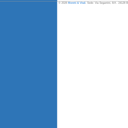
© 2026
Moretti & Vitali
. Sede: Via Segantini, 6/A . 24128