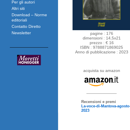
Per gli autori
Altri siti
Download – Norme
editoriali
Contatto Diretto
Newsletter
pagine : 176
dimensioni : 14,5x21
prezzo : € 16
ISBN : 9788871869025
Anno di pubblicazione : 2023
acquista su amazon
_____________
Recensioni e premi
La-voce-di-Mantova-agosto
2023