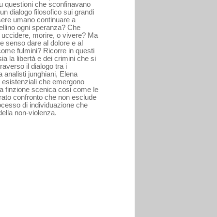
 su questioni che sconfinavano
n dialogo filosofico sui grandi
ssere umano continuare a
ellino ogni speranza? Che
, uccidere, morire, o vivere? Ma
e senso dare al dolore e al
ome fulmini? Ricorre in questi
sia la libertà e dei crimini che si
verso il dialogo tra i
 analisti junghiani, Elena
 esistenziali che emergono
ella finzione scenica cosi come le
errato confronto che non esclude
ocesso di individuazione che
della non-violenza.