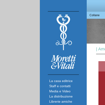
Collane
| Am
La casa editrice
Staff e contatti
Media e Video
La distribuzione
Librerie amiche