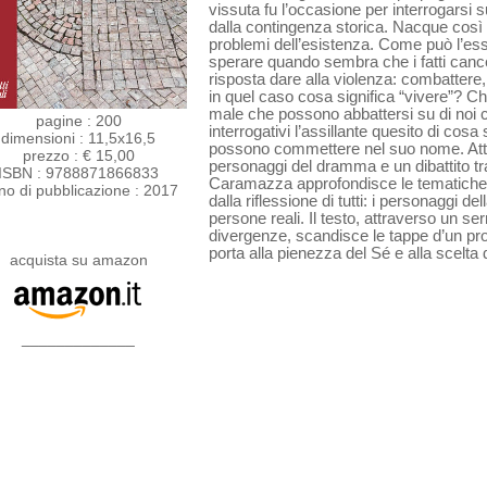
vissuta fu l’occasione per interrogarsi
dalla contingenza storica. Nacque così u
problemi dell’esistenza. Come può l’e
sperare quando sembra che i fatti canc
risposta dare alla violenza: combattere
in quel caso cosa significa “vivere”? Ch
male che possono abbattersi su di noi c
pagine : 200
interrogativi l’assillante quesito di cosa 
dimensioni : 11,5x16,5
possono commettere nel suo nome. Attra
prezzo : € 15,00
personaggi del dramma e un dibattito tra
ISBN : 9788871866833
Caramazza approfondisce le tematiche
no di pubblicazione : 2017
dalla riflessione di tutti: i personaggi d
persone reali. Il testo, attraverso un s
divergenze, scandisce le tappe d’un pr
porta alla pienezza del Sé e alla scelta 
acquista su amazon
_____________