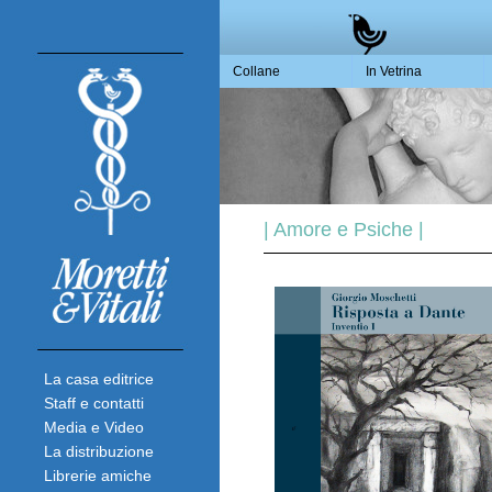
Collane
In Vetrina
| Amore e Psiche |
La casa editrice
Staff e contatti
Media e Video
La distribuzione
Librerie amiche