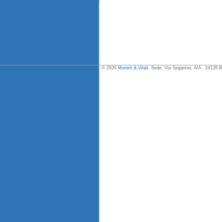
© 2026
Moretti & Vitali
. Sede: Via Segantini, 6/A . 24128