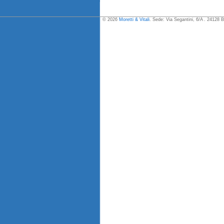
© 2026
Moretti & Vitali
. Sede: Via Segantini, 6/A . 24128