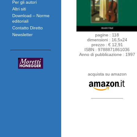
Per gli autori
Altri siti
Download – Norme
editoriali
Contatto Diretto
Newsletter
pagine : 118
dimensioni : 16,5x24
prezzo : € 12,91
ISBN : 9788871861036
Anno di pubblicazione : 1997
acquista su amazon
_____________