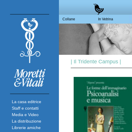
Collane
In Vetrina
| Il Tridente Campus |
La casa editrice
Staff e contatti
Media e Video
La distribuzione
Librerie amiche