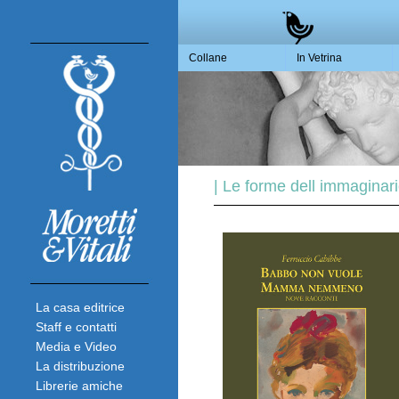
Collane
In Vetrina
| Le forme dell immaginari
La casa editrice
Staff e contatti
Media e Video
La distribuzione
Librerie amiche