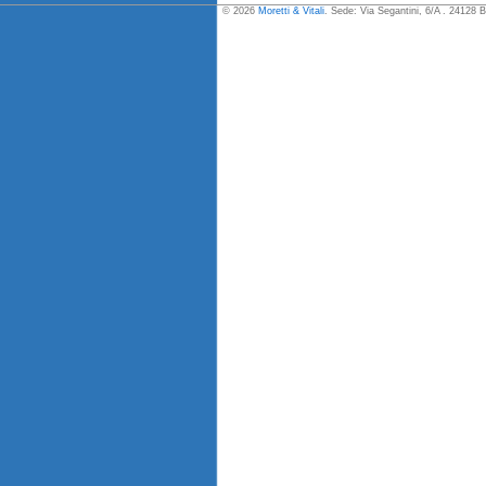
© 2026
Moretti & Vitali
. Sede: Via Segantini, 6/A . 24128