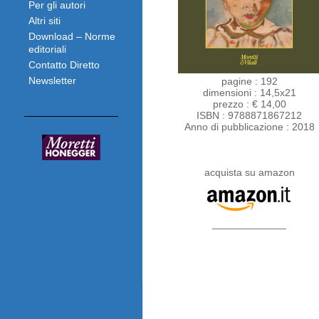
Per gli autori
Altri siti
Download – Norme
editoriali
Contatto Diretto
Newsletter
pagine : 192
dimensioni : 14,5x21
prezzo : € 14,00
ISBN : 9788871867212
Anno di pubblicazione : 2018
acquista su amazon
_____________