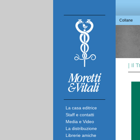
Collane
| Il
La casa editrice
Staff e contatti
Media e Video
La distribuzione
Librerie amiche