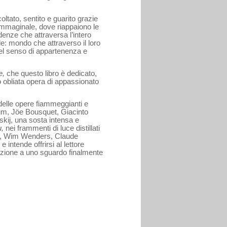
ltato, sentito e guarito grazie
mma­ginale, dove riappaiono le
ndenze che attra­versa l’intero
e: mondo che attraverso il loro
uel senso di appartenenza e
le,
che questo libro è dedicato,
 obliata opera di appassionato
a delle opere fiammeggianti e
esum, Jöe Bousquet, Giacinto
ij, una sosta in­tensa e
u,
nei frammenti di luce distillati
ey, Wim Wenders, Claude
ntende offrirsi al lettore
azione a uno sguardo finalmente