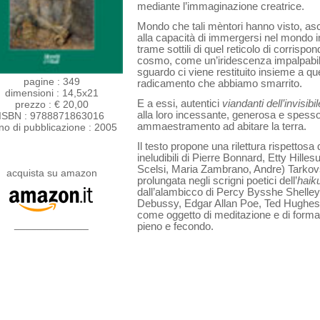
mediante l’immaginazione creatrice.
Mondo che tali mèntori hanno visto, asco
alla capacità di immergersi nel mondo i
trame sottili di quel reticolo di corrispo
cosmo, come un’iridescen­za impalpabil
sguardo ci viene restituito insieme a q
pagine : 349
radicamen­to che abbiamo smarrito.
dimensioni : 14,5x21
E a essi, autentici
viandanti dell’invisi­bi
prezzo : € 20,00
alla loro incessante, generosa e spesso
ISBN : 9788871863016
ammaestramento ad abitare la terra.
no di pubblicazione : 2005
Il testo propone una rilettura rispetto­s
ineludibili di Pierre Bonnard, Etty Hill
Scelsi, Maria Zambrano, Andre) Tarkovsk
acquista su amazon
prolungata negli scrigni poetici dell’
haik
dall’alambicco di Percy Bysshe Shell
Debussy, Edgar Allan Poe, Ted Hughes e i
come oggetto di meditazione e di form
_____________
pieno e fecondo.