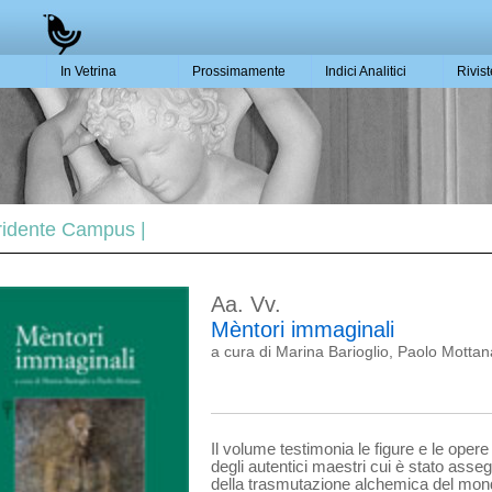
In Vetrina
Prossimamente
Indici Analitici
Rivis
 Tridente Campus |
Aa. Vv.
Mèntori immaginali
a cura di Marina Barioglio, Paolo Mott
Il volume testimonia le figure e le oper
degli auten­tici maestri cui è stato asse
della trasmutazione alchemica del mond