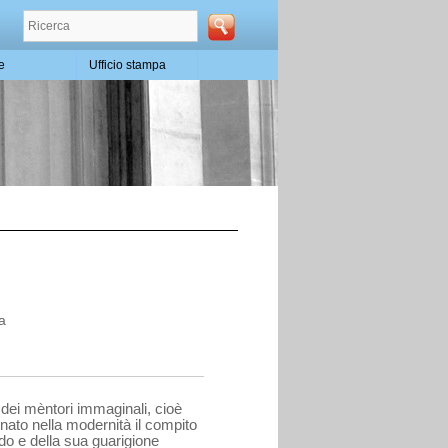
te
Ufficio stampa
ana
e dei mèntori immaginali, cioè
gnato nella modernità il compito
o e della sua guarigio­ne