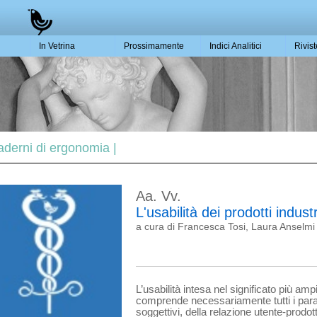
In Vetrina
Prossimamente
Indici Analitici
Rivis
aderni di ergonomia |
Aa. Vv.
L'usabilità dei prodotti industr
a cura di Francesca Tosi, Laura Anselm
L’usabilità intesa nel significato più am
comprende necessariamente tutti i param
soggettivi, della relazione utente-prodot