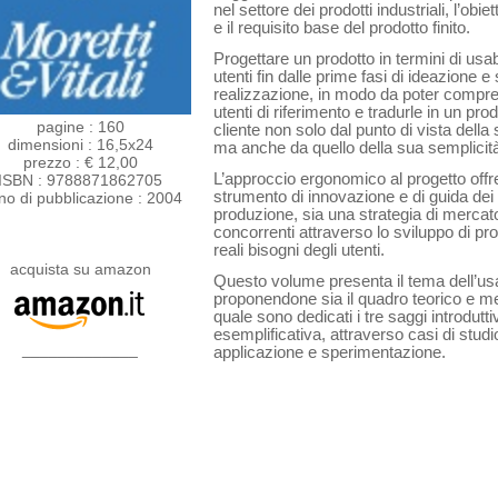
nel settore dei prodotti industriali, l’o­bi
e il requisito base del pro­dotto finito.
Progettare un prodotto in termini di usabil
utenti fin dalle prime fasi di ideazione 
realizzazione, in modo da poter compren
utenti di riferimento e tradurle in un pro­
pagine : 160
cliente non solo dal punto di vi­sta della
dimensioni : 16,5x24
ma anche da quello della sua semplicit
prezzo : € 12,00
L’approccio ergonomico al progetto offr
ISBN : 9788871862705
strumento di innovazione e di guida dei 
no di pubblicazione : 2004
produzione, sia una strategia di mercato 
concorrenti attraverso lo sviluppo di pro
reali bisogni degli utenti.
acquista su amazon
Questo volume presenta il tema dell’usabil
proponendone sia il quadro teorico e met
quale sono dedicati i tre saggi introdutt
esemplificativa, attraverso casi di studio,
_____________
applicazione e sperimentazione.