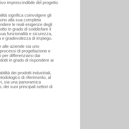
ettivo imprescindibile del progetto
ità significa coin­volgere gli
e sino alla sua completa
dere le reali esigenze degli
dotto in grado di soddisfare il
 sua funzionalità e sicurezza,
à e gradevolezza di impiego.
e alle aziende sia uno
processi di pro­gettazione e
per diffe­renziarsi dai
dotti in grado di rispondere ai
ità dei prodotti in­dustriali,
odologico di riferimento, al
ivi, sia una panoramica
 dei suoi principali settori di