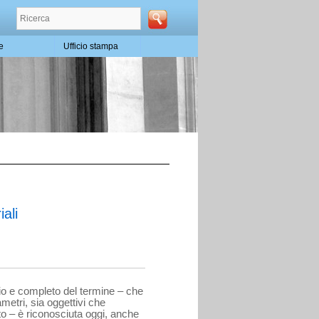
te
Ufficio stampa
iali
i
pio e completo del ter­mine – che
etri, sia oggettivi che
to – è ri­conosciuta oggi, anche