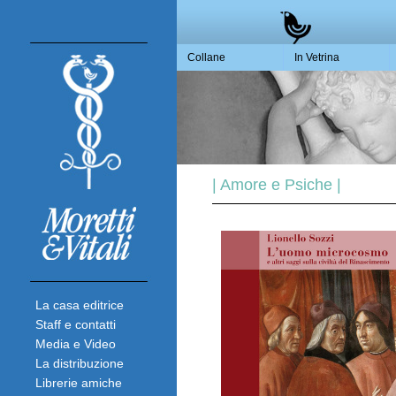
Collane
In Vetrina
| Amore e Psiche |
La casa editrice
Staff e contatti
Media e Video
La distribuzione
Librerie amiche