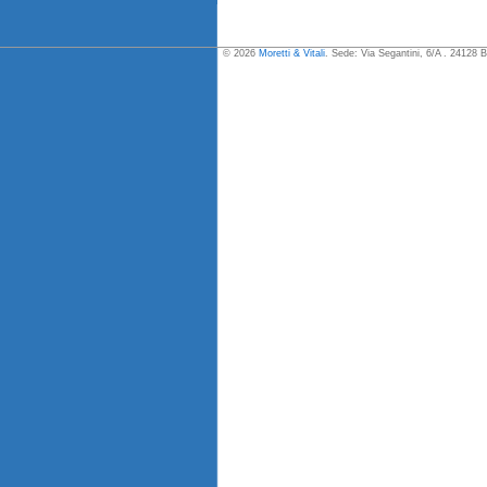
© 2026
Moretti & Vitali
. Sede: Via Segantini, 6/A . 24128