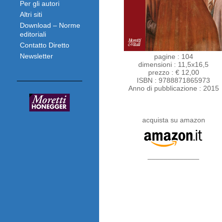
Per gli autori
Altri siti
Download – Norme
editoriali
Contatto Diretto
Newsletter
pagine : 104
dimensioni : 11,5x16,5
prezzo : € 12,00
ISBN : 9788871865973
Anno di pubblicazione : 2015
acquista su amazon
_____________