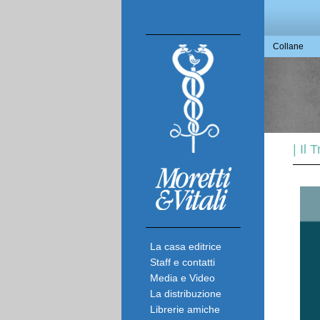
Collane
| Il 
La casa editrice
Staff e contatti
Media e Video
La distribuzione
Librerie amiche