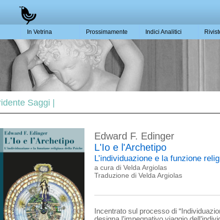
In Vetrina
Prossimamente
Indici Analitici
Rivis
Tridente Saggi |
Edward F. Edinger
L'Io e l'Archetipo
L’individuazione e la funzione reli
a cura di Velda Argiolas
Traduzione di Velda Argiolas
Incentrato sul processo di “Individuazio
designa l’impegnativo viaggio dell’indi