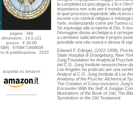
la completezza psicologica,
L’Io e l’Arc
importanza non solo per il mondo junghia
di quel processo legandole alla ricerca 
incontri con simboli religiosi e mitologi
l’arte, evidenziando come per l’uomo co
Sé equivalga alla scoperta di Dio. Il risul
l’immagine divina archetipica è un’esper
pagine : 368
a cambiare radicalmente il proprio punt
dimensioni : 14,5,x21
possibile una vita nuova e densa di sign
prezzo : € 30,00
ISBN : 9788871868608
Edward F. Edinger, (1922-1998). Psichi
no di pubblicazione : 2023
State Hospital di Orangeburg, New Yor
Jung Foundation for Analytical Psychol
del C.G. Jung Institute newyorchese dal
Los Angeles ha praticato per una venti
acquista su amazon
Analyst al C.G. Jung Institute di Los Ang
Anatomy of the Psyche: Alchemical S
The Creation of Consciousness: Jung’
Encounter With the Self: A Jungian Co
_____________
Illustrations of the Book of Job
;
The Bib
Symbolism in the Old Testament
.