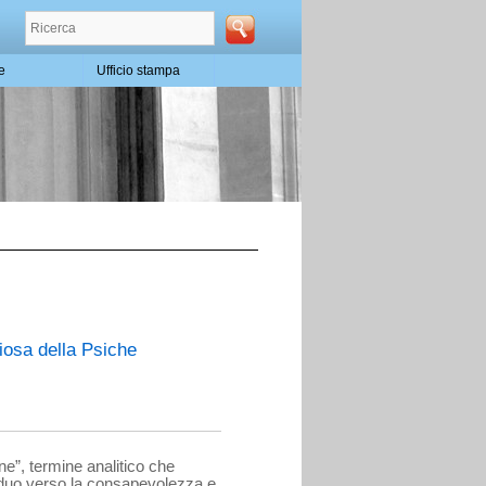
te
Ufficio stampa
giosa della Psiche
ne”, termine analitico che
viduo verso la consapevolezza e