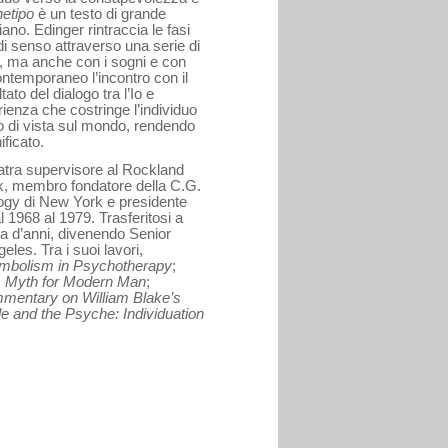
hetipo
è un testo di grande
no. Edinger rintraccia le fasi
di senso attraverso una serie di
ci, ma anche con i sogni e con
ntemporaneo l’incontro con il
tato del dialogo tra l’Io e
ienza che costringe l’individuo
o di vista sul mondo, rendendo
ificato.
atra supervisore al Rockland
k, membro fondatore della C.G.
ogy di New York e presidente
 1968 al 1979. Trasferitosi a
na d’anni, divenendo Senior
eles. Tra i suoi lavori,
ymbolism in Psychotherapy
;
s Myth for Modern Man
;
mmentary on William Blake’s
le and the Psyche: Individuation