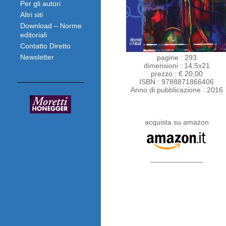
Per gli autori
Altri siti
Download – Norme
editoriali
Contatto Diretto
Newsletter
pagine : 293
dimensioni : 14,5x21
prezzo : € 20,00
ISBN : 9788871866406
Anno di pubblicazione : 2016
acquista su amazon
_____________