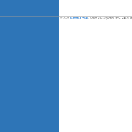
© 2026
Moretti & Vitali
. Sede: Via Segantini, 6/A . 24128