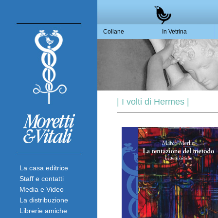
Collane
In Vetrina
| I volti di Hermes |
La casa editrice
Staff e contatti
Media e Video
La distribuzione
Librerie amiche