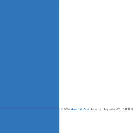
© 2026
Moretti & Vitali
. Sede: Via Segantini, 6/A . 24128