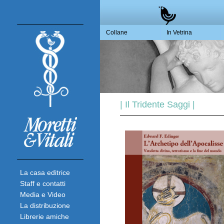
Collane
In Vetrina
| Il Tridente Saggi |
La casa editrice
Staff e contatti
Media e Video
La distribuzione
Librerie amiche