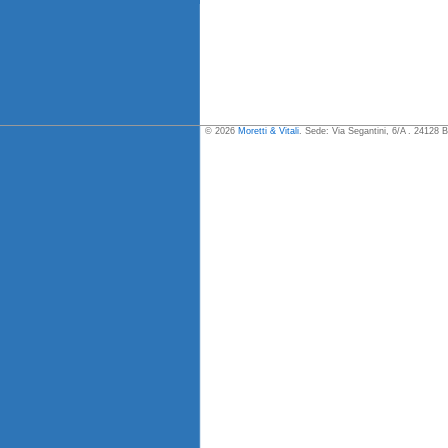
© 2026
Moretti & Vitali
. Sede: Via Segantini, 6/A . 24128