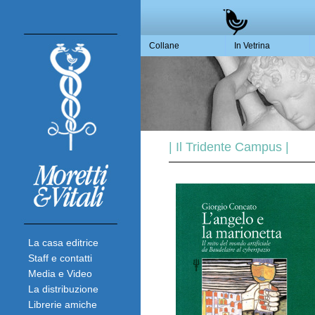
Collane
In Vetrina
| Il Tridente Campus |
La casa editrice
Staff e contatti
Media e Video
La distribuzione
Librerie amiche