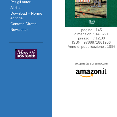
Per gli autori
Altri siti
Download – Norme
editoriali
Contatto Diretto
Newsletter
pagine : 145
dimensioni : 14,5x21
prezzo : € 12,39
ISBN : 9788871861906
Anno di pubblicazione : 1996
acquista su amazon
_____________