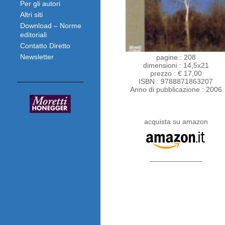
Per gli autori
Altri siti
Download – Norme
editoriali
Contatto Diretto
Newsletter
pagine : 208
dimensioni : 14,5x21
prezzo : € 17,00
ISBN : 9788871863207
Anno di pubblicazione : 2006
acquista su amazon
_____________