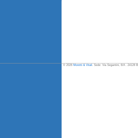
© 2026
Moretti & Vitali
. Sede: Via Segantini, 6/A . 24128