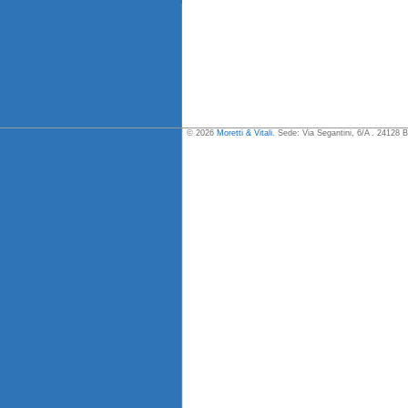
© 2026
Moretti & Vitali
. Sede: Via Segantini, 6/A . 24128