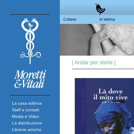
Collane
In Vetrina
| Andar per storie |
La casa editrice
Staff e contatti
Media e Video
La distribuzione
Librerie amiche