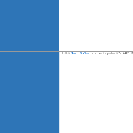
© 2026
Moretti & Vitali
. Sede: Via Segantini, 6/A . 24128