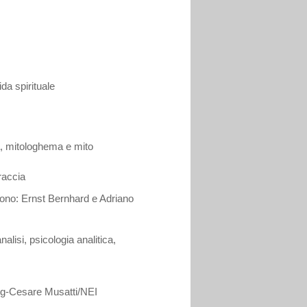
da spirituale
ia, mitologhema e mito
raccia
 dono: Ernst Bernhard e Adriano
alisi, psicologia analitica,
ng-Cesare Musatti/NEI