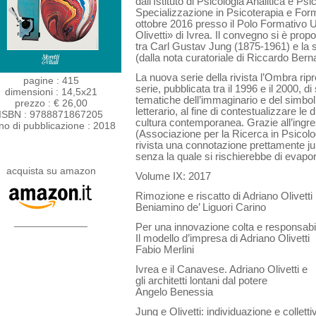
dall’Istituto di Psicologia Analitica e 
Specializzazione in Psicoterapia e For
ottobre 2016 presso il Polo Formativo U
Olivetti» di Ivrea. Il convegno si è prop
tra Carl Gustav Jung (1875-1961) e la s
(dalla nota curatoriale di Riccardo Berna
La nuova serie della rivista l’Ombra ripr
pagine : 415
serie, pubblicata tra il 1996 e il 2000, d
dimensioni : 14,5x21
tematiche dell’immaginario e del simboli
prezzo : € 26,00
letterario, al fine di contestualizzare le
ISBN : 9788871867205
cultura contemporanea. Grazie all’ingre
no di pubblicazione : 2018
(Associazione per la Ricerca in Psicologi
rivista una connotazione prettamente ju
senza la quale si rischierebbe di evapor
acquista su amazon
Volume IX: 2017
Rimozione e riscatto di Adriano Olivetti
Beniamino de’ Liguori Carino
_____________
Per una innovazione colta e responsabi
Il modello d’impresa di Adriano Olivetti
Fabio Merlini
Ivrea e il Canavese. Adriano Olivetti e
gli architetti lontani dal potere
Angelo Benessia
Jung e Olivetti: individuazione e collettiv