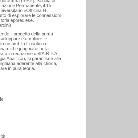
Psicodramma (IPAP), Scuola di
mazione Permanente, il 15
niversitario «Officina H
osto di esplorare le connessioni
toria eporediese.
rdini)
ende il progetto della prima
i sviluppare e ampliare le
co in ambito filosofico e
 dinamiche junghiane nella
sso in redazione dell’A.R.P.A.
a Analitica), si garantisce alla
nghiana aderente alla clinica,
are in pura teoria.
le.
ità