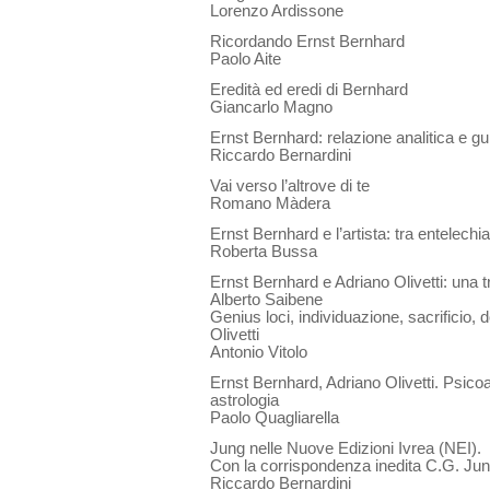
Lorenzo Ardissone
Ricordando Ernst Bernhard
Paolo Aite
Eredità ed eredi di Bernhard
Giancarlo Magno
Ernst Bernhard: relazione analitica e gui
Riccardo Bernardini
Vai verso l’altrove di te
Romano Màdera
Ernst Bernhard e l’artista: tra entelech
Roberta Bussa
Ernst Bernhard e Adriano Olivetti: una t
Alberto Saibene
Genius loci, individuazione, sacrificio,
Olivetti
Antonio Vitolo
Ernst Bernhard, Adriano Olivetti. Psicoan
astrologia
Paolo Quagliarella
Jung nelle Nuove Edizioni Ivrea (NEI).
Con la corrispondenza inedita C.G. Ju
Riccardo Bernardini