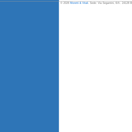
© 2026
Moretti & Vitali
. Sede: Via Segantini, 6/A . 24128